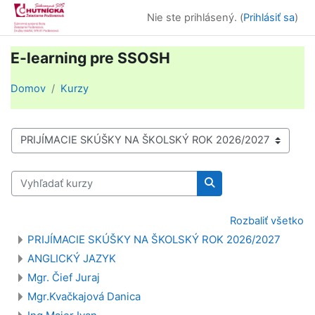
Preskočiť na hlavný obsah
Nie ste prihlásený. (
Prihlásiť sa
)
E-learning pre SSOSH
Domov
Kurzy
Kategórie kurzov
Vyhľadať kurzy
Vyhľadať kurzy
Rozbaliť všetko
PRIJÍMACIE SKÚŠKY NA ŠKOLSKÝ ROK 2026/2027
ANGLICKÝ JAZYK
Mgr. Čief Juraj
Mgr.Kvačkajová Danica