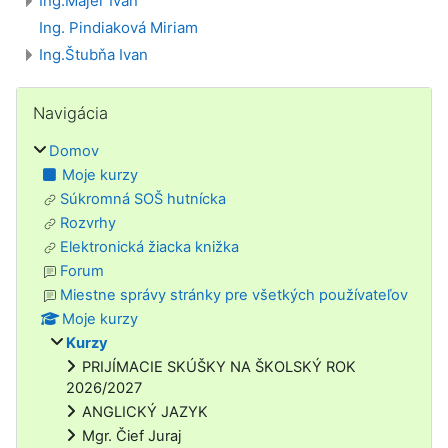
Ing.Majer Ivan
Ing. Pindiaková Miriam
Ing.Štubňa Ivan
Bloky
Preskočiť Navigácia
Navigácia
Domov
Moje kurzy
Súkromná SOŠ hutnícka
Rozvrhy
Elektronická žiacka knižka
Forum
Miestne správy stránky pre všetkých používateľov
Moje kurzy
Kurzy
PRIJÍMACIE SKÚŠKY NA ŠKOLSKÝ ROK
2026/2027
ANGLICKÝ JAZYK
Mgr. Čief Juraj