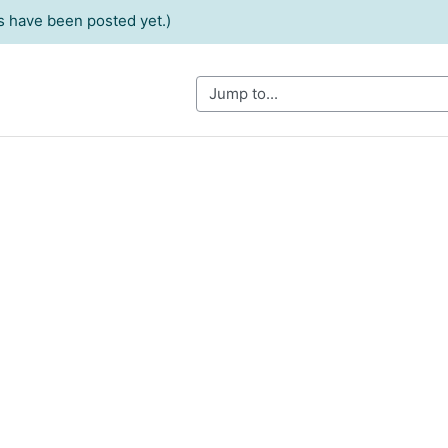
 have been posted yet.)
Jump to...