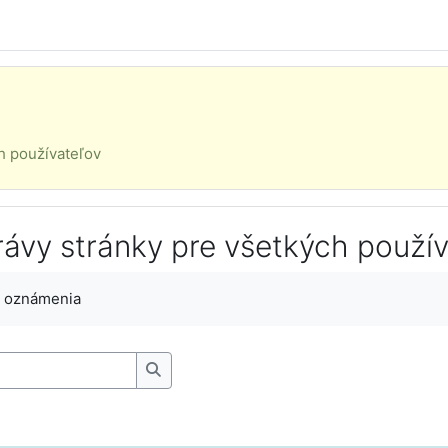
h používateľov
rávy stránky pre všetkých použív
ments
a oznámenia
Search forums