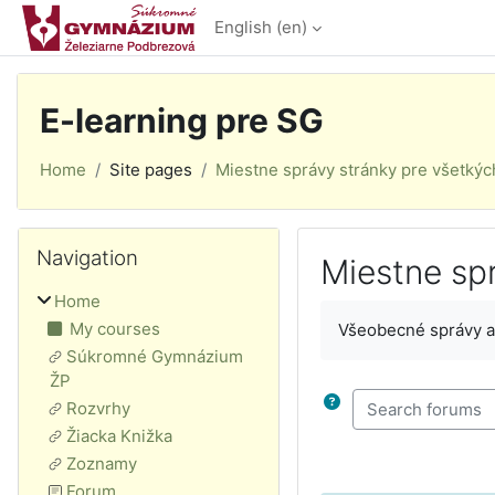
Skip to main content
English ‎(en)‎
E-learning pre SG
Home
Site pages
Miestne správy stránky pre všetkýc
Blocks
Skip Navigation
Navigation
Miestne sp
Home
Completion require
My courses
Všeobecné správy 
Súkromné Gymnázium
ŽP
Search forums
Rozvrhy
Žiacka Knižka
Zoznamy
Forum